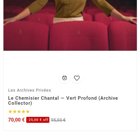
Les Archives Privées
Le Chemisier Chantal — Vert Profond (Archive
Collector)





70,00 €
95,00 €
-25,00 € off