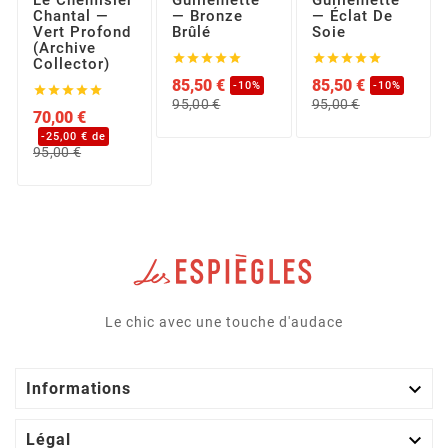
Le Chemisier
Guillemette
Guillemette
Chantal —
— Bronze
— Éclat De
Vert Profond
Brûlé
Soie
(Archive










Collector)
85,50 €
85,50 €
-10%
-10%





Prix
Prix
Prix
Prix
95,00 €
95,00 €
70,00 €
de
de
base
base
-25,00 € de
Prix
Prix
95,00 €
de
base
Le chic avec une touche d'audace

Informations

Légal